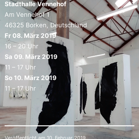
Stadthalle Vennehof
Am Vennehof 1
46325 Borken, Deutschland
Fr 08. März 2019
16 – 20 Uhr
Sa 09. März 2019
11 – 17 Uhr
So 10. März 2019
11 – 17 Uhr
Veröffentlicht am
10. Februar 2019