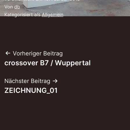
Von
db
Kategorisiert als
Allgemein
Beitragsnavigation
Vorheriger Beitrag
crossover B7 / Wuppertal
Nächster Beitrag
ZEICHNUNG_01