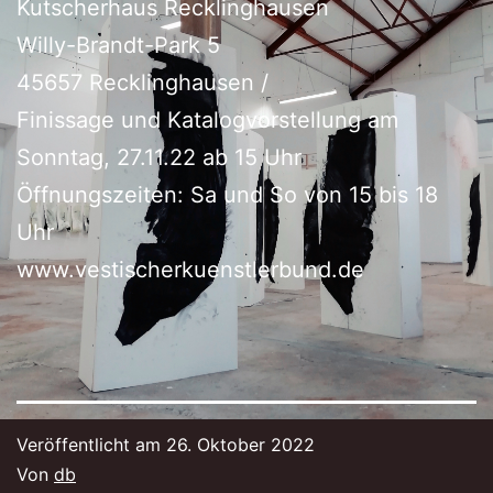
Kutscherhaus Recklinghausen
Willy-Brandt-Park 5
45657 Recklinghausen /
Finissage und Katalogvorstellung am
Sonntag, 27.11.22 ab 15 Uhr
Öffnungszeiten: Sa und So von 15 bis 18
Uhr
www.vestischerkuenstlerbund.de
Veröffentlicht am
26. Oktober 2022
Von
db