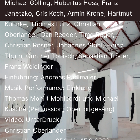
Michael Gölling, Hubertus Hess, Franz
Janetzko, Cris Koch, Armin Krone, Hartmut
Kuhnke, Thomas Lunz, Christian
Oberlander, Dan Reeder, Timo Reger,
Christian Rösner, Johannes Stahl, Heinz
Thurn, Günther Tobisch, Sebastian Tröger,
Franz Weidinger
Einführung: Andreas Radlmaier
Musik-Performance: Einklang
Thomas Mohi ( Mohicord) und Michael
Kusche (Percussion, Obertongesang)
Video: UnterDruck
Christian Oberlander