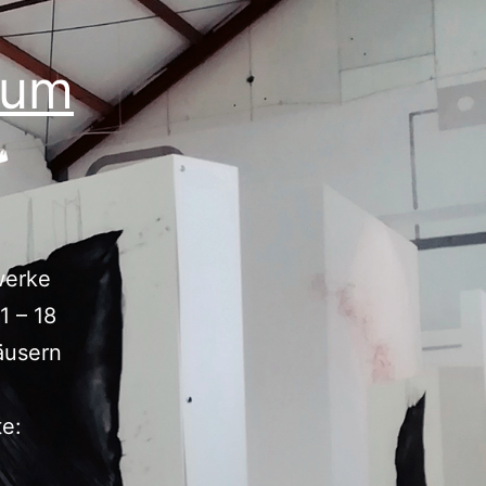
eum
werke
1 – 18
äusern
te: