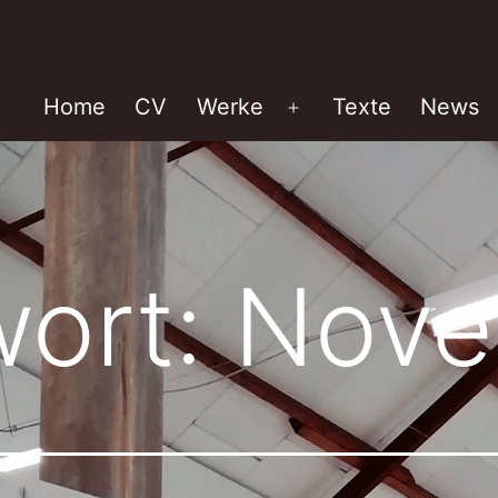
Home
CV
Werke
Texte
News
Menü
öffnen
wort:
Nove