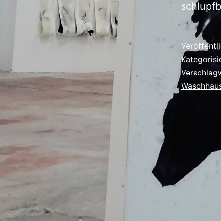
schlupfb
Veröffentl
Kategorisi
Verschlag
Waschhaus