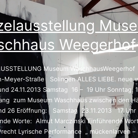
zelausstellung Mus
schhaus Weegerhof
AUSSTELLUNG Museum WaschhausWeegerhof
-Meyer-Straße Solingen ALLES LIEBE. neue 
und 24.11.2013 Samstag 16 – 19 Uhr Sonntag 1
ang zum Museum Waschhaus zwischen den H
nd 26 Eröffnung: Samstag 23.11.2013 17 Uhr
nde Worte: Almut Marczinski Einführende Wor
Precht Lyrische Performance „ mückenlarven –