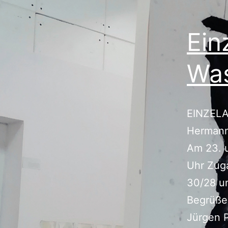
Ein
Wa
EINZEL
Hermann
Am 23. 
Uhr Zug
30/28 u
Begrüße
Jürgen 