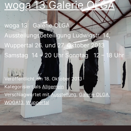
woga 13 Galerie OLGA
woga 13 Galerie OLGA
Ausstellungsbeteiligung Ludwigstr. 14,
Wuppertal 26. und 27. Oktober 2013
Samstag 14 – 20 Uhr Sonntag 12 – 18 Uhr
Veröffentlicht am
18. Oktober 2013
Kategorisiert als
Allgemein
Verschlagwortet mit
Ausstellung
,
Galerie OLGA
,
WOGA13
,
Wuppertal