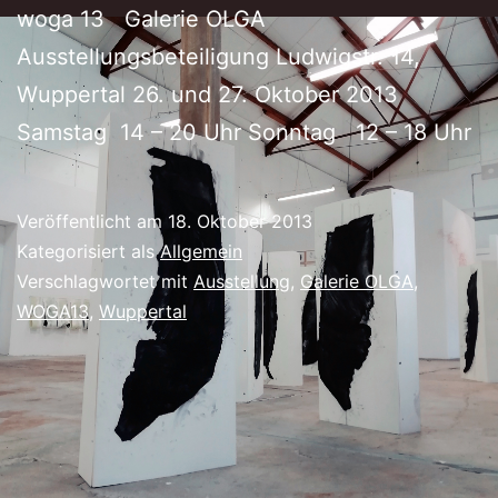
woga 13 Galerie OLGA
Ausstellungsbeteiligung Ludwigstr. 14,
Wuppertal 26. und 27. Oktober 2013
Samstag 14 – 20 Uhr Sonntag 12 – 18 Uhr
Veröffentlicht am
18. Oktober 2013
Kategorisiert als
Allgemein
Verschlagwortet mit
Ausstellung
,
Galerie OLGA
,
WOGA13
,
Wuppertal